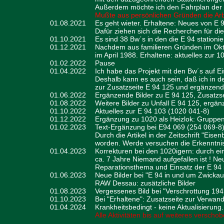
Außerdem möchte ich den Fahrplan der O
Mußte aus persönlichen Gründen die Arbe
01.08.2021
Es geht wieter. Erhaltene: Neues von E 
Dafür ziehen sich die Recherchen für di
01.10.2021
Es sind 38 Bw´s in den die E 94 statio
01.12.2021
Nachdem aus familieren Gründen im Okto
im April 1988. Erhaltene: aktuelles zur 
01.02.2022
Pause
01.04.2022
Ich habe das Projekt mit den Bw´s auf Ei
Deshalb kann es auch sein, daß ich in 
zur Zusatzseite E 94 125 und ergänzen
01.06.2022
Ergänzende Bilder zu E 94 125, Zusatzse
01.08.2022
Weitere Bilder zu Unfall E 94 125, ergän
01.10.2022
Aktuelles zur E 94 103 (1020 041-8)
01.12.2022
Ergänzung zu 1020 als Heizlok: Gruppen
01.02.2023
Text-Ergänzung bei E94 069 (254 069-8),
Durch die Artikel in der Zeitschrift "Ei
worden. Werde versuchen die Erkenntnis
01.04.2023
Korrekturen bei den 1020igern: durch ei
ca. 7 Jahre Niemand aufgefallen ist ! N
Reparationsthema und Einsatz der E 94 i
01.06.2023
Neue Bilder bei "E 94 in und um Zwickau"
RAW Dessau: zusätzliche Bilder
01.08.2023
Vergessenes Bild bei "Verschrottung 194 
01.10.2023
Bei "Erhaltene": Zusatzseite zur Verwan
01.04.2024
Krankheitsbedingt - keine Aktualisierung
Alle Aktivitäten bis auf weiteres verscho