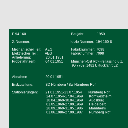
E 94 160
Baujahr:
1950
2. Nummer:
letzte Nummer:
194 160-8
Mechanischer Teil:
AEG
Fabriknummer:
7098
Elektrischer Teil:
AEG
Fabriknummer: 7098
Anlieferung:
20.01.1951
Probefahrt (en):
04.01.1951
München-Ost Rbf-Freilassing u.z.
(G 7709, 1482 t, Rückfahrt Lz)
Abnahme:
20.01.1951
Erstzuteilung:
BD Nürnberg / Bw Nürnberg Rbf
Stationierungen:
21.01.1951-23.07.1954
Nürnberg Rbf
24.07.1954-17.04.1969
Kornwestheim
18.04.1969-30.04.1969
Augsburg
01.05.1969-27.09.1969
Heidelberg
28.09.1969-31.05.1986
Mannheim
01.06.1986-27.09.1987
Nürnberg Rbf