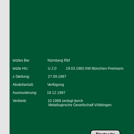
letztes Bw:
Nürnberg Rbf
letzte HU:
U 2.0
19.03.1982 AW München-Freimann
z-Stellung:
27.09.1987
Abstellanlaß:
Verfügung
Ausmusterung:
18.12.1987
Verbleib:
10.1988.zerlegt durch
Metallugirsche Gesellschaft Völklingen