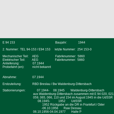
E 94 153
Baujahr:
1944
2. Nummer: TEL 94-153 / E94 153
letzte Nummer:
254 153-0
Mechanischer Teil:
AEG
Fabriknummer:
5860
Elektrischer Teil:
AEG
Fabriknummer: 5860
Anlieferung:
07.1944
Probefahrt (en):
nicht bekannt
Abnahme:
07.1944
Erstzuteilung:
RBD Breslau / Bw Waldenburg-Dittersbach
Stationierungen:
07.1944- 08.1945
Waldenburg-Dittersbach
aus Waldenburg-Dittersbach zusammen mit E 94 020, 021
059, 065, 066, 110 und 154 im August 1945 in die UdSSR
08.1945-
1952
UdSSR
1952 Rückgabe an die DR in Frankfurt / Oder
-06.10.1956
Raw Dessau
06.10.1956-04.04.1977
Halle P